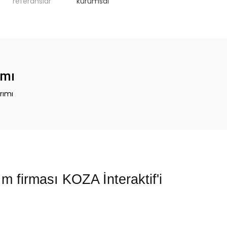
referanslar
kurumsal
ımı
rımı
m firması KOZA İnteraktif'i