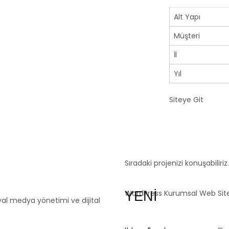
Alt Yapı
Müşteri
İl
Yıl
Siteye Git
Sıradaki projenizi konuşabiliriz
WordPress Kurumsal Web Sites
YENİ
yal medya yönetimi ve dijital