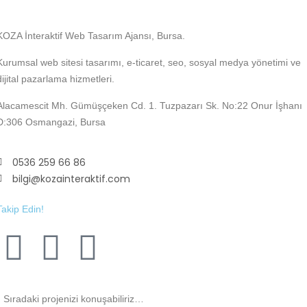
KOZA İnteraktif Web Tasarım Ajansı, Bursa.
Kurumsal web sitesi tasarımı, e-ticaret, seo, sosyal medya yönetimi ve
dijital pazarlama hizmetleri.
Alacamescit Mh. Gümüşçeken Cd. 1. Tuzpazarı Sk. No:22 Onur İşhanı
D:306 Osmangazi, Bursa
0536 259 66 86
bilgi@kozainteraktif.com
Takip Edin!
Sıradaki projenizi konuşabiliriz…