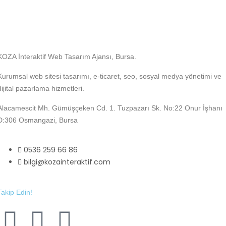
KOZA İnteraktif Web Tasarım Ajansı, Bursa.
Kurumsal web sitesi tasarımı, e-ticaret, seo, sosyal medya yönetimi ve
dijital pazarlama hizmetleri.
Alacamescit Mh. Gümüşçeken Cd. 1. Tuzpazarı Sk. No:22 Onur İşhanı
D:306 Osmangazi, Bursa
0536 259 66 86
bilgi@kozainteraktif.com
Takip Edin!