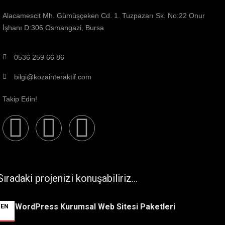
Alacamescit Mh. Gümüşçeken Cd. 1. Tuzpazarı Sk. No:22 Onur
İşhanı D:306 Osmangazi, Bursa
0536 259 66 86
bilgi@kozainteraktif.com
Takip Edin!
Sıradaki projenizi konuşabiliriz…
WordPress Kurumsal Web Sitesi Paketleri
YEN