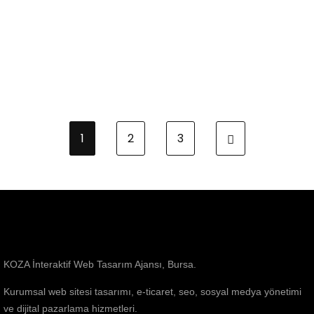
1
2
3
KOZA İnteraktif Web Tasarım Ajansı, Bursa.
Kurumsal web sitesi tasarımı, e-ticaret, seo, sosyal medya yönetimi
ve dijital pazarlama hizmetleri.