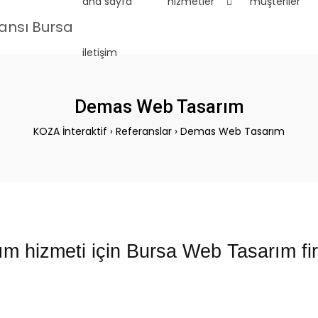
ana sayfa
hizmetler
müşteriler
iletişim
Demas Web Tasarım
KOZA İnteraktif
›
Referanslar
›
Demas Web Tasarım
hizmeti için Bursa Web Tasarım firm