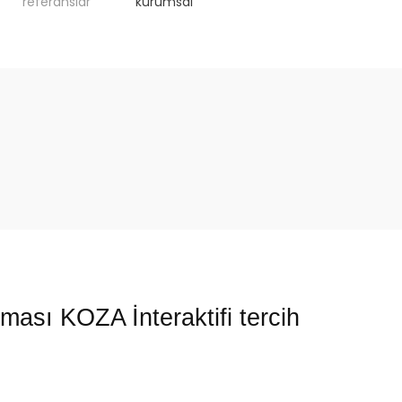
referanslar
kurumsal
ası KOZA İnteraktifi tercih