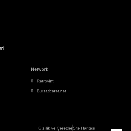
ri
Network
Retrovint
Bursaticaret.net
g
Gizlilik ve Çerezler
Site Haritası