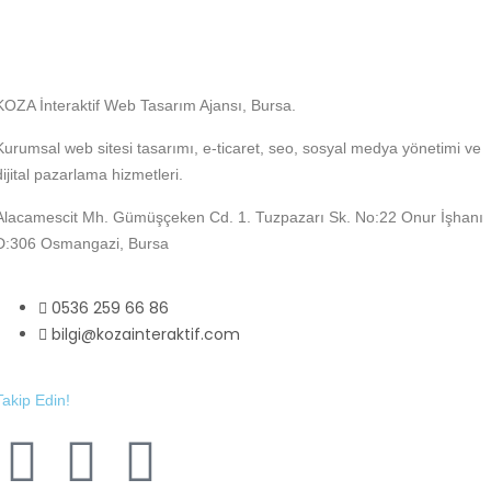
KOZA İnteraktif Web Tasarım Ajansı, Bursa.
Kurumsal web sitesi tasarımı, e-ticaret, seo, sosyal medya yönetimi ve
dijital pazarlama hizmetleri.
Alacamescit Mh. Gümüşçeken Cd. 1. Tuzpazarı Sk. No:22 Onur İşhanı
D:306 Osmangazi, Bursa
0536 259 66 86
bilgi@kozainteraktif.com
Takip Edin!